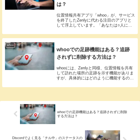
は？
位置情報共有アプリ「whoo」が、サービス
を終了したZenlyに代わる注目のアプリと
して浮上しています。「あなたは○人に閲
覧されました！」と「○人の友達があなた
を気にしています！」という二つの機能が
ありますが、これらにはどのような違いが
ある...
whoo
whooでの足跡機能はある？追跡
されずに削除する方法は？
whooには、Zenlyと同様、位置情報を共有
して訪れた場所の足跡を示す機能がありま
すが、具体的にはどのように機能するので
しょうか？Zenlyでは訪問した場所が足跡
としてはっきりとマークされるのですが、
whooではどうなるのでしょうか？wh...
whooでの足跡機能はある？追跡されずに削除
する方法は？
Discordでよく見る「チル中」のステータスの