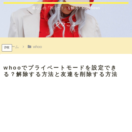
暮らしの「困った！」を解決！KiSH News
クラこま
ホーム
whoo
PR
whooでプライベートモードを設定でき
る？解除する方法と友達を削除する方法