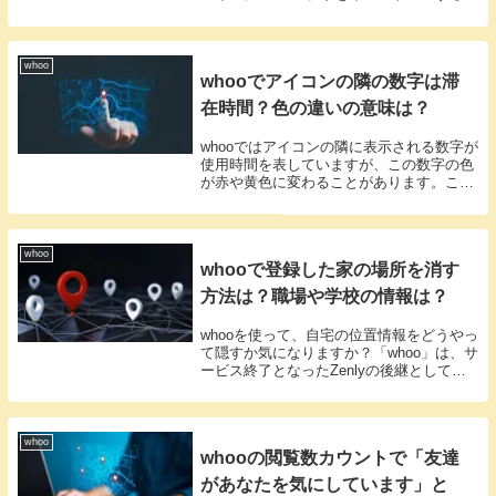
とにより、どのようにして以前のアカウン
ト情報を移行することができるのでしょう
か？新しいスマートフォンに変えた場合、
wh...
whoo
whooでアイコンの隣の数字は滞
在時間？色の違いの意味は？
whooではアイコンの隣に表示される数字が
使用時間を表していますが、この数字の色
が赤や黄色に変わることがあります。これ
は何を意味するのでしょうか？whooの使用
時間に関する色の変化を解説します。アイ
コン隣の時間数は、whooをどれだけ使っ
て...
whoo
whooで登録した家の場所を消す
方法は？職場や学校の情報は？
whooを使って、自宅の位置情報をどうやっ
て隠すか気になりますか？「whoo」は、サ
ービス終了となったZenlyの後継として注
目を集めている新しい位置情報共有アプリ
です。一度、自分のマイスポットに職場、
学校、自宅などを登録すると、後でこれ
ら...
whoo
whooの閲覧数カウントで「友達
があなたを気にしています」と