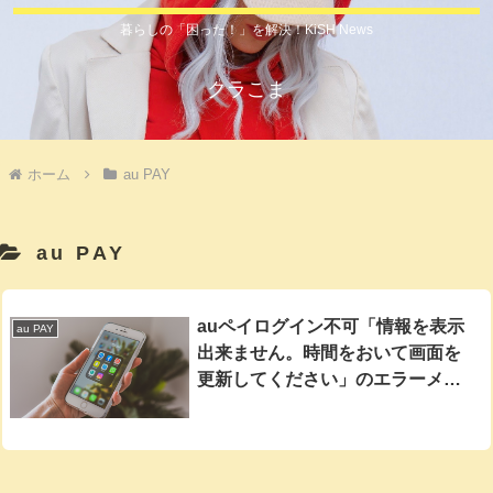
暮らしの「困った！」を解決！KiSH News
クラこま
ホーム
au PAY
au PAY
auペイログイン不可「情報を表示
au PAY
出来ません。時間をおいて画面を
更新してください」のエラーメッ
セージが出たらどうする？