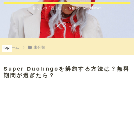
暮らしの「困った！」を解決！KiSH News
クラこま
ホーム
未分類
PR
Super Duolingoを解約する方法は？無料
期間が過ぎたら？