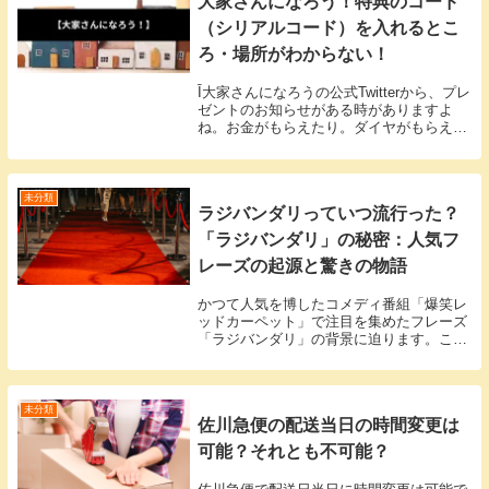
大家さんになろう！特典のコード
（シリアルコード）を入れるとこ
ろ・場所がわからない！
Ī大家さんになろうの公式Twitterから、プレ
ゼントのお知らせがある時がありますよ
ね。お金がもらえたり。ダイヤがもらえた
り最初もらうときに、本っっ当に場所が見
つけれなかったので大変時間を取られまし
た。特典をもらう方法こちらで一緒に操作
して...
未分類
ラジバンダリっていつ流行った？
「ラジバンダリ」の秘密：人気フ
レーズの起源と驚きの物語
かつて人気を博したコメディ番組「爆笑レ
ッドカーペット」で注目を集めたフレーズ
「ラジバンダリ」の背景に迫ります。この
印象的なフレーズは、現在活動休止中のお
笑いコンビ「ダブルダッチ」が生み出した
ものです。その独特な響きは多くの人々の
記憶に残って...
未分類
佐川急便の配送当日の時間変更は
可能？それとも不可能？