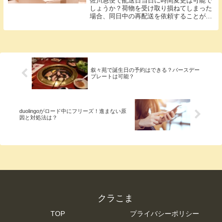
佐川急便で配送日当日に時間変更は可能で
しょうか？荷物を受け取り損ねてしまった
場合、同日中の再配送を依頼することがで
きますが（一定の条件のもとで）、当日の
配送時間自体を変更することはできるので
しょうか？佐川急便｜配送当日の時間変更
の可否実は、...
叙々苑で誕生日の予約はできる？バースデー
プレートは可能？
duolingoがロード中にフリーズ！進まない原
因と対処法は？
クラこま
TOP
プライバシーポリシー