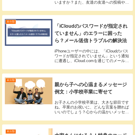
いますか？また、友達の友達への投稿や共
有はどうやって行うのでしょうか？
Bereal（ビーリアル）で友達の友達をチェ
ックする方法Bereal（ビーリアル）を利
用...
未分類
「iCloudのパスワードが指定され
ていません」のエラーに困った
ら？メール送信トラブルの解決法
iPhoneユーザーの中には、「iCloudのパス
ワードが指定されていません」という通知
に遭遇し、iCloud.comを通じてのメール送
信に障害を感じている方がいます。この問
題が発生した際、「メールを取得できませ
ん。iCloudのパスワード...
未分類
親から子への心温まるメッセージ
例文：小学校卒業に寄せて
お子さんの小学校卒業は、大きな節目です
ね。卒業のお祝いに、どんな言葉を贈れば
いいのでしょう？心からの温かいメッセー
ジを届けたいですよね。ここでは、小学校
の卒業を祝うメッセージの書き方と具体的
な例文をご紹介します。小学校卒業祝いの
メッセージの...
未分類