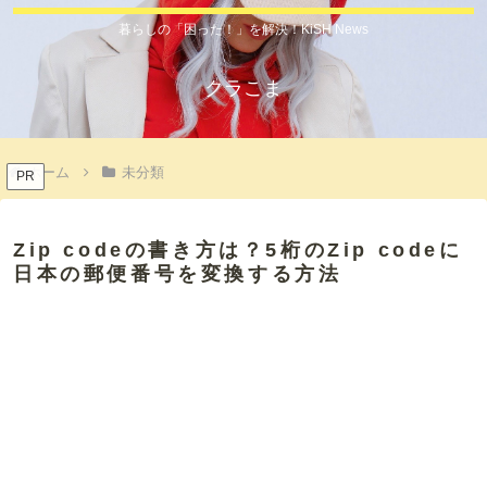
暮らしの「困った！」を解決！KiSH News
クラこま
ホーム
未分類
PR
Zip codeの書き方は？5桁のZip codeに
日本の郵便番号を変換する方法