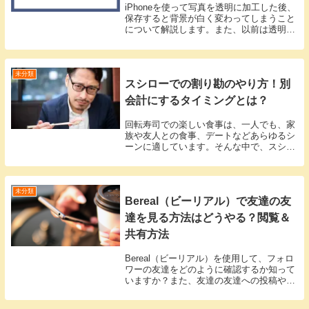
iPhoneを使って写真を透明に加工した後、
保存すると背景が白く変わってしまうこと
について解説します。また、以前は透明加
工がうまくいっていたのに、突然できなく
なった場合の対応策についても紹介しま
す。iPhoneで背景が白くなる理由と対処法
i...
未分類
スシローでの割り勘のやり方！別
会計にするタイミングとは？
回転寿司での楽しい食事は、一人でも、家
族や友人との食事、デートなどあらゆるシ
ーンに適しています。そんな中で、スシロ
ーの会計方法についてよく聞かれるのが
「別会計は可能か？」ということですね。
特にグループでの食事の際には、割り勘の
方法が気になる...
未分類
Bereal（ビーリアル）で友達の友
達を見る方法はどうやる？閲覧＆
共有方法
Bereal（ビーリアル）を使用して、フォロ
ワーの友達をどのように確認するか知って
いますか？また、友達の友達への投稿や共
有はどうやって行うのでしょうか？
Bereal（ビーリアル）で友達の友達をチェ