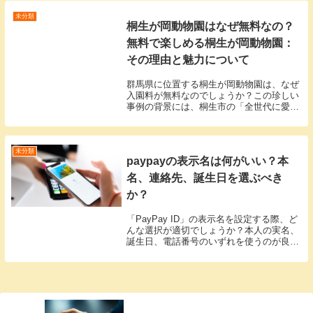
ックする方法Bereal（ビーリアル）を利
用...
未分類
桐生が岡動物園はなぜ無料なの？
無料で楽しめる桐生が岡動物園：
その理由と魅力について
群馬県に位置する桐生が岡動物園は、なぜ
入園料が無料なのでしょうか？この珍しい
事例の背景には、桐生市の「全世代に愛さ
れる動物園を目指す」という願いがありま
す。桐生が岡動物園は地方自治体によって
運営されており、他の動物園と比べても運
営コストを抑...
未分類
paypayの表示名は何がいい？本
名、連絡先、誕生日を選ぶべき
か？
「PayPay ID」の表示名を設定する際、ど
んな選択が適切でしょうか？本人の実名、
誕生日、電話番号のいずれを使うのが良い
のでしょうか？「PayPay ID」とは、各ユ
ーザーのアカウントに固有で割り当てられ
るIDです。しかし、「PayPay...