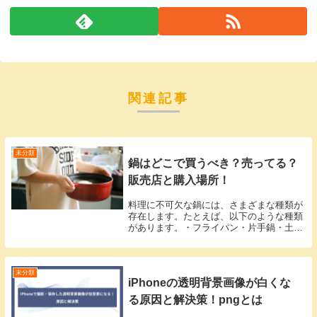
関連記事
未分類
鍋はどこで買うべき？売ってる？
販売店と購入場所！
料理に不可欠な鍋には、さまざまな種類が
存在します。たとえば、以下のような種類
があります。・フライパン・片手鍋・土
鍋・大型鍋・小型ソースパン・浅型鍋・天
ぷら鍋・圧力鍋どんな料理にも対応できる
多様な鍋の選択肢は素晴らしいですね。万
能な鍋を一つ持...
未分類
iPhoneの透明背景画像が白くな
る原因と解決策！pngとは