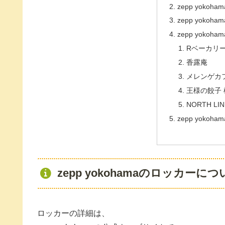
zepp yoko
zepp yokoh
zepp yok
Rベーカリ
香露庵
メレンゲカ
王様の餃子
NORTH L
zepp yoko
zepp yokohamaのロッカーに
ロッカーの詳細は、