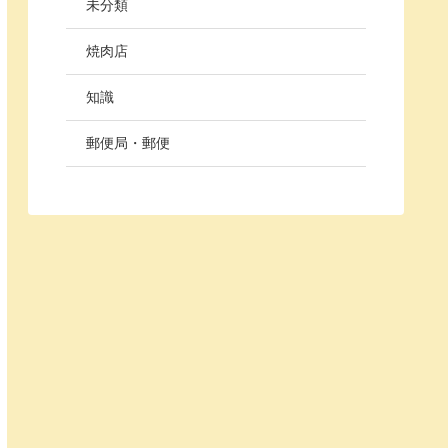
未分類
焼肉店
知識
郵便局・郵便