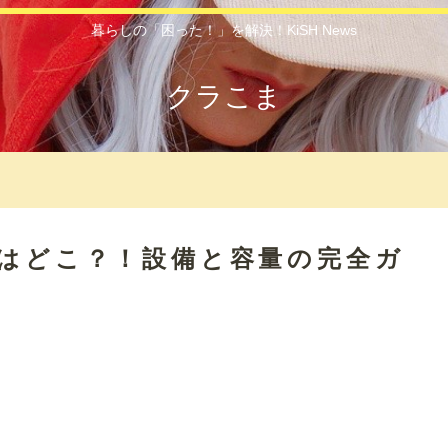
暮らしの「困った！」を解決！KiSH News
クラこま
ーはどこ？！設備と容量の完全ガ