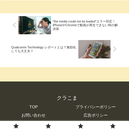
それを行っても問題が解消されないことが
あります。GTA5(St...
“the media could not be loaded”エラー対応！
iPhoneやChromeで動画が再生できない時の解
決策
Qualcomm Technology レポートとは？無効化
しても大丈夫？
クラこま
TOP
プライバシーポリシー
お問い合わせ
広告ポリシー
© 2023 クラこま.