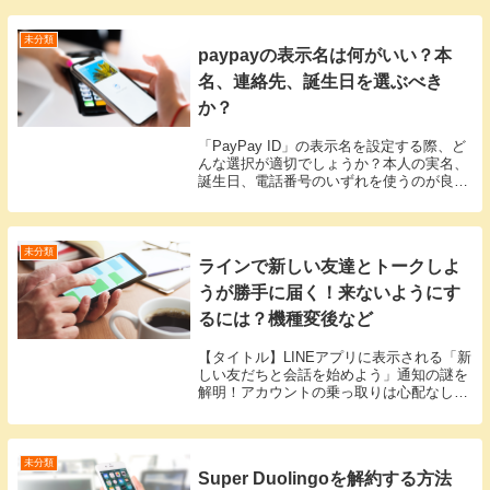
うか？この記事で、日本におけるアイスク
リームの歴史にスポットを当てて詳しく解
説します！日...
未分類
paypayの表示名は何がいい？本
名、連絡先、誕生日を選ぶべき
か？
「PayPay ID」の表示名を設定する際、ど
んな選択が適切でしょうか？本人の実名、
誕生日、電話番号のいずれを使うのが良い
のでしょうか？「PayPay ID」とは、各ユ
ーザーのアカウントに固有で割り当てられ
るIDです。しかし、「PayPay...
未分類
ラインで新しい友達とトークしよ
うが勝手に届く！来ないようにす
るには？機種変後など
【タイトル】LINEアプリに表示される「新
しい友だちと会話を始めよう」通知の謎を
解明！アカウントの乗っ取りは心配なし？
LINEアプリでは、たまに「新しい友だちと
会話を始めよう」というメッセージがトー
ク画面に表示されることがあります。
LINE...
未分類
Super Duolingoを解約する方法