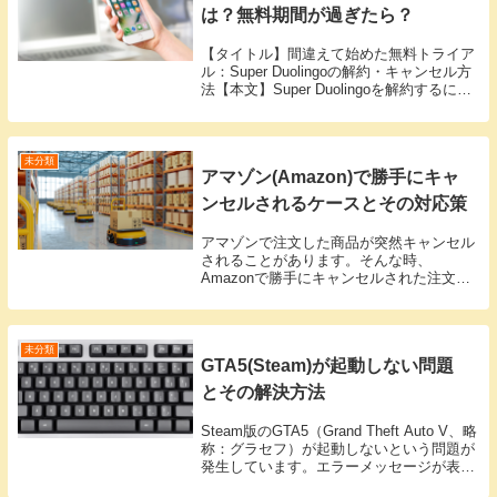
は？無料期間が過ぎたら？
【タイトル】間違えて始めた無料トライア
ル：Super Duolingoの解約・キャンセル方
法【本文】Super Duolingoを解約するには
どうしたらいいですか？Duolingoは基本無
料で使えますが、Super Duolingoという
有...
未分類
アマゾン(Amazon)で勝手にキャ
ンセルされるケースとその対応策
アマゾンで注文した商品が突然キャンセル
されることがあります。そんな時、
Amazonで勝手にキャンセルされた注文に
ついてどう問い合わせればいいのでしょう
か？アマゾン｜勝手にキャンセルされる主
な理由支払い期限の超過商品の支払い期限
を超過すると、...
未分類
GTA5(Steam)が起動しない問題
とその解決方法
Steam版のGTA5（Grand Theft Auto V、略
称：グラセフ）が起動しないという問題が
発生しています。エラーメッセージが表示
され、再インストールを求められますが、